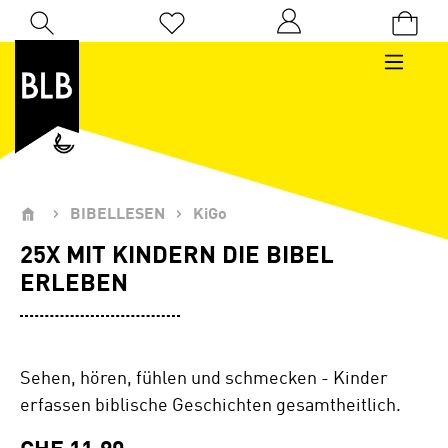
Zum Hauptinhalt springen
Du hast 0 Produkte auf dem Merkzettel
BIBELLESEN
KiGo
25X MIT KINDERN DIE BIBEL
ERLEBEN
Sehen, hören, fühlen und schmecken - Kinder
erfassen biblische Geschichten gesamtheitlich.