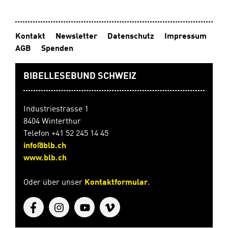
Religionsunterricht. Besonders geeignet
fürMitarbeitende in Kindergottesdienst, Jungschar und
FreizeitenLehrerinnen und Lehrer im
Religionsunterricht Auf einen Blick: 25 Methoden zum
Kontakt
Newsletter
Datenschutz
Impressum
Entdecken biblischer GeschichtenKinder werden
AGB
Spenden
selbständig aktivÜbersichtliche und praxisbezogene
Erklärung Geheftet, 10,5 x 14,8 cm, 64 Seiten: 4-farbig
In Zusammenarbeit mit den Verlagen buch+musik und
BIBELLESEBUND SCHWEIZ
Deutsche Bibelgesellschaft
Industriestrasse 1
8404 Winterthur
Telefon +41 52 245 14 45
info@blb.ch
www.blb.ch
Oder über unser
Kontaktformular
.