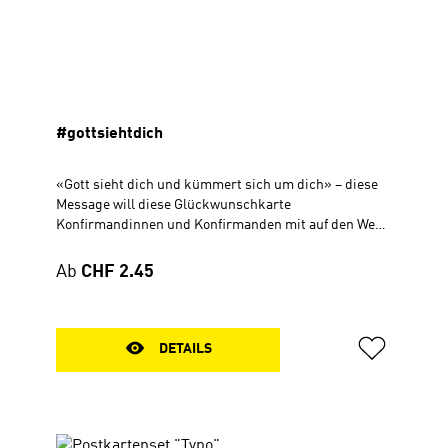
#gottsiehtdich
«Gott sieht dich und kümmert sich um dich» – diese
Message will diese Glückwunschkarte
Konfirmandinnen und Konfirmanden mit auf den Weg
geben. Die Grusskarte enthält ein Spoken Word zum
Psalm 119 vom Wortkünstler Stefan „Sent“ Fischer
Regulärer Preis:
Ab
CHF 2.45
und eine Webcam-Abdeckung für den PC oder Laptop.
Dazu gibt es freien Platz für eine persönliche
Grussbotschaft.Faltkarte, 10,5 x 14.8 cm, 4 Seiteninkl.
Kuvert und mit Webcamabdeckung als Geschenk
DETAILS