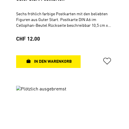
Sechs fröhlich farbige Postkarten mit den beliebten
Figuren aus Guter Start. Postkarte DIN A6 im
Cellophan-Beutel Rückseite beschreibbar 10,5 cm x
14,8 cm
Regulärer Preis:
CHF 12.00
IN DEN WARENKORB