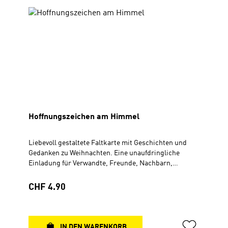
Hoffnungszeichen am Himmel
Liebevoll gestaltete Faltkarte mit Geschichten und
Gedanken zu Weihnachten. Eine unaufdringliche
Einladung für Verwandte, Freunde, Nachbarn,
Kollegen oder die ganze Gemeinde, sich auf besondere
Weise der Weihnachtsbotschaft zu nähern.Faltkarte,
Regulärer Preis:
CHF 4.90
10,5 x 21 cmMit Lesezeichen
IN DEN WARENKORB