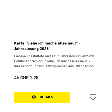
Karte "Siehe ich mache alles neu!" -
Jahreslosung 2026
Liebevoll gestaltete Karte zur Jahreslosung 2026 mit
Goldfolienprägung."Siehe, ich mache alles neu!" -
dieses hoffnungsvolle Versprechen aus Offenbarung
21,5 ziert diese hochwertige Karte. Das Motiv zeigt ein
Keramikgefäss, das mit der traditionellen Kintsugi-
Regulärer Preis:
Ab
CHF 1.25
Methode repariert wurde. Bei dieser kunstvollen
japanischen Technik werden zerbrochene
Keramikteile sorgfältig wieder zusammengesetzt und
die Bruchstellen mit Goldlack veredelt. So entsteht ein
DETAILS
einzigartiges Objekt, das nicht trotz, sondern durch
seine Brüche an Wert gewinnt – ein starkes Symbol für
Heilung, Wiederherstellung und die Schönheit des