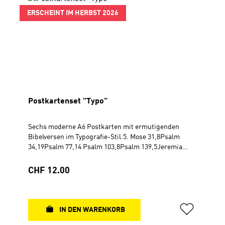
ERSCHEINT IM HERBST 2026
Postkartenset "Typo"
Sechs moderne A6 Postkarten mit ermutigenden
Bibelversen im Typografie-Stil.5. Mose 31,8Psalm
34,19Psalm 77,14 Psalm 103,8Psalm 139,5Jeremia
29,11Postkarte DIN A6 im Cellophan-BeutelRückseite
beschreibbar
Regulärer Preis:
CHF 12.00
IN DEN WARENKORB