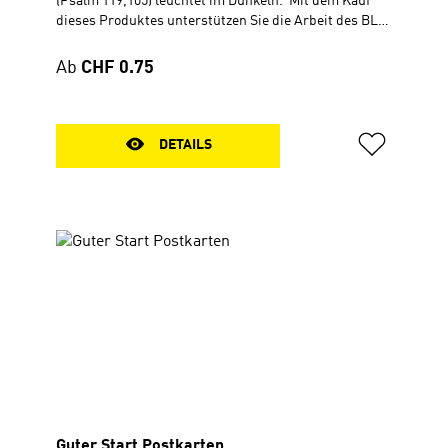
(Psalm 119,105) leuchtet im Dunkeln. Mit dem Kauf
dieses Produktes unterstützen Sie die Arbeit des BLB
Schweiz. Postkarte DIN A5Rückseite beschreibbar
Regulärer Preis:
Ab
CHF 0.75
DETAILS
Guter Start Postkarten