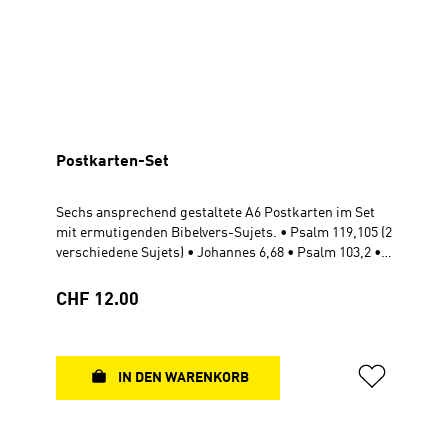
Postkarten-Set
Sechs ansprechend gestaltete A6 Postkarten im Set
mit ermutigenden Bibelvers-Sujets. • Psalm 119,105 (2
verschiedene Sujets) • Johannes 6,68 • Psalm 103,2 •
Offenbarung 15,3 • Offenbarung 21,6 Postkarte DIN A6
im Cellophan-Beutel Rückseite beschreibbar 10,5 cm
Regulärer Preis:
CHF 12.00
x 14,8 cm
IN DEN WARENKORB