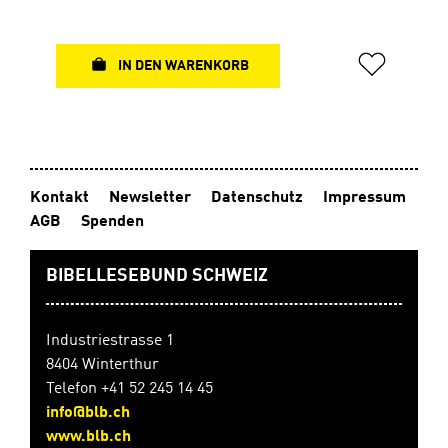
auch die Unterschiedlichkeit mit der Gottes Wort im
Herzen jedes einzelnen Menschen wirkt.Mitwirkende
KünstlerInnen:Debora BalmerAlfred FritschiNadja
KuhnOlaf MaaßMarcel SpiessBrigitte ZinggSechs
IN DEN WARENKORB
hochwertige Faltkarten von Künstlerinnen und
Künstlern mit6 Faltkarten B6 Format (11,7 x 17,3 cm),
inkl. Kuvert einzeln imCellophan-Beutel verpackt,
Innenseite beschreibbar
Kontakt
Newsletter
Datenschutz
Impressum
AGB
Spenden
BIBELLESEBUND SCHWEIZ
Industriestrasse 1
8404 Winterthur
Telefon +41 52 245 14 45
info@blb.ch
www.blb.ch