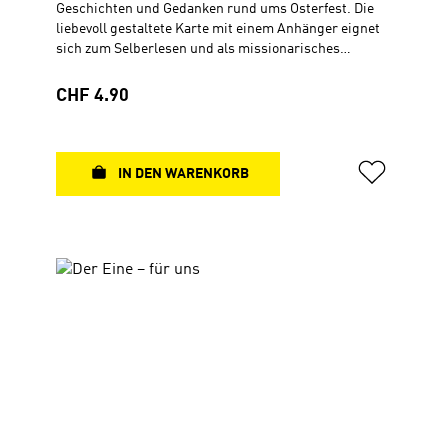
Geschichten und Gedanken rund ums Osterfest. Die
liebevoll gestaltete Karte mit einem Anhänger eignet
sich zum Selberlesen und als missionarisches
Verteilgeschenk. Sie passt prima in einen Osterkorb
für Ihre Nachbarn und Freunde. Oder nutzen Sie die
Regulärer Preis:
CHF 4.90
Inhalte für eine Veranstaltung in Ihrer Gemeinde und
geben jedem eine Karte zur Erinnerung mit. Faltkarte,
10,5 x 21 cm
IN DEN WARENKORB