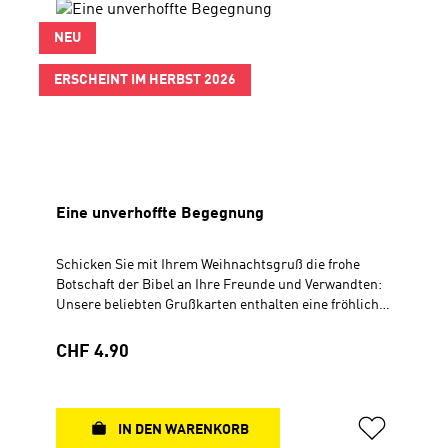
NEU
ERSCHEINT IM HERBST 2026
Eine unverhoffte Begegnung
Schicken Sie mit Ihrem Weihnachtsgruß die frohe
Botschaft der Bibel an Ihre Freunde und Verwandten:
Unsere beliebten Grußkarten enthalten eine fröhliche
oder besinnliche Weihnachtsgeschichte, die zum
Nachdenken anregt. Shanghai. Luxus. Lichterglanz.
Regulärer Preis:
CHF 4.90
Zehn Meter hohe Weihnachtsbäume. Als sich dort zwei
frühere Klassenkameraden zufällig wiedersehen,
treffen Welten aufeinander. Der eine hat es beruflich
ganz nach oben geschafft, der andere zieht als Pastor
IN DEN WARENKORB
einen Bollerwagen voller leerer Schuhkartons hinter