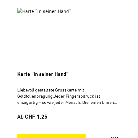
Neuanfangs. Grusskarte DIN A5 mit
Goldfolienprägung Jahreslosung 2026 (Offenbarung
21,5)Rückseite beschreibbar
Karte "In seiner Hand"
Liebevoll gestaltete Grusskarte mit
Goldfolienprägung.Jeder Fingerabdruck ist
einzigartig – so wie jeder Mensch. Die feinen Linien
dieses Fingerabdruckes werden geformt von
Bibelversen zum Thema "Hand". Die Kombination von
Regulärer Preis:
Ab
CHF 1.25
Bibelversen und Fingerabdruck erinnert daran, dass
wir in Gottes Hand geborgen sind; dass er jeden von
uns kennt, hält und begleitet. Eine Karte, die nicht nur