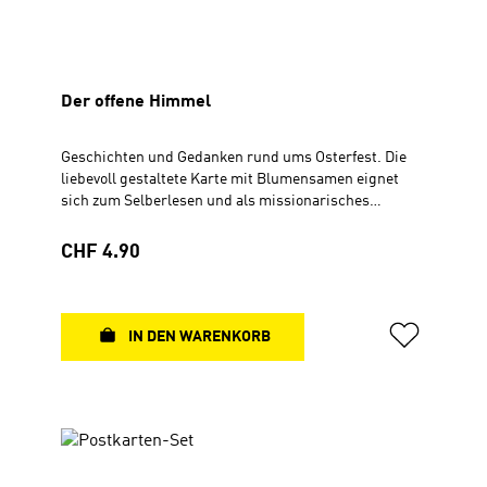
Der offene Himmel
Geschichten und Gedanken rund ums Osterfest. Die
liebevoll gestaltete Karte mit Blumensamen eignet
sich zum Selberlesen und als missionarisches
Verteilgeschenk. Faltkarte, 10,5 x 21 cmInkl.
Blumensamentütchen mit Blumenmix (Früh- und
Regulärer Preis:
CHF 4.90
Spätblüher)
IN DEN WARENKORB