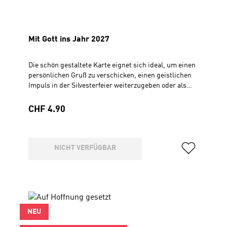
Mit Gott ins Jahr 2027
Die schön gestaltete Karte eignet sich ideal, um einen
persönlichen Gruß zu verschicken, einen geistlichen
Impuls in der Silvesterfeier weiterzugeben oder als
Verteilgeschenk im Gottesdienst.Inhalt: Gedanken zur
Jahreslosung 2026"Gott spricht: Siehe, ich mache
Regulärer Preis:
CHF 4.90
alles neu!" (Offenbarung 21,5) Faltkarte10,5 x 21 cm8
Seiten
NICHT VERFÜGBAR
NEU