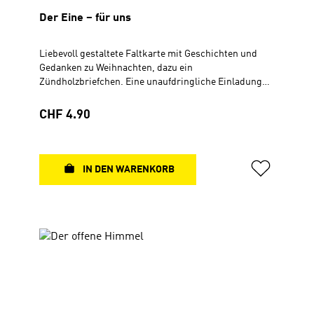
Der Eine – für uns
Liebevoll gestaltete Faltkarte mit Geschichten und
Gedanken zu Weihnachten, dazu ein
Zündholzbriefchen. Eine unaufdringliche Einladung
für Verwandte, Freunde, Nachbarn, Kollegen oder die
ganze Gemeinde, sich auf besondere Weise der
Regulärer Preis:
CHF 4.90
Weihnachtsbotschaft zu nähern.Faltkarte10,5 x 21
cmmit Zündholzbriefchen
IN DEN WARENKORB