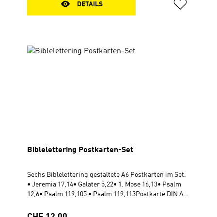
optisch beeindruckt, sondern auch Glaube, Trost und
DETAILS
Wertschätzung ausdrückt. Grusskarte DIN A5 mit
Goldfolienprägung Bibelverse aus dem AT & NT (Neue
evangelistische Übersetzung) Rückseite beschreibbar
Biblelettering Postkarten-Set
Sechs Biblelettering gestaltete A6 Postkarten im Set.
• Jeremia 17,14• Galater 5,22• 1. Mose 16,13• Psalm
12,6• Psalm 119,105 • Psalm 119,113Postkarte DIN A6
im Cellophan-BeutelRückseite beschreibbar10,5 cm x
14,8 cm Mit dem Kauf dieses Produktes unterstützen
Regulärer Preis: