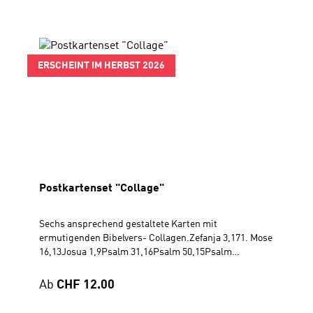
ERSCHEINT IM HERBST 2026
Postkartenset "Collage"
Sechs ansprechend gestaltete Karten mit
ermutigenden Bibelvers- Collagen.Zefanja 3,171. Mose
16,13Josua 1,9Psalm 31,16Psalm 50,15Psalm
86,11Erhältlich in zwei Varianten:Postkarte DIN
A6,Rückseite beschreibbarBest.-Nr. 100538 / CHF
Regulärer Preis:
Ab
CHF 12.00
12.00Falzkarte 12 x 17 cmBest.-Nr. 100538 / CHF 19.90