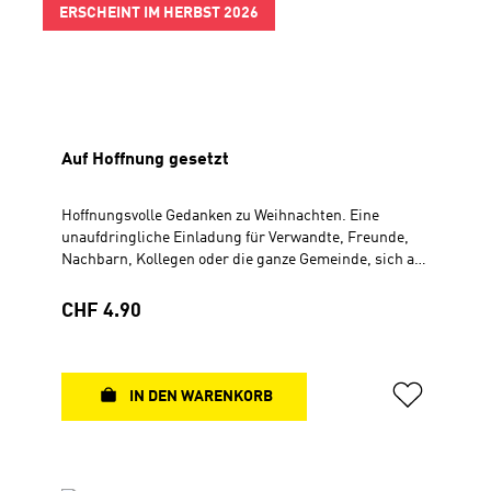
ERSCHEINT IM HERBST 2026
Auf Hoffnung gesetzt
Hoffnungsvolle Gedanken zu Weihnachten. Eine
unaufdringliche Einladung für Verwandte, Freunde,
Nachbarn, Kollegen oder die ganze Gemeinde, sich auf
besondere Weise der Weihnachtsbotschaft zu
nähern. Mit schön gestalteten Haftnotizzetteln, die
Regulärer Preis:
CHF 4.90
daran erinnern, dass Hoffnung Flügel verleihen
kann. Faltkarte, 10,5 x 21 cm
IN DEN WARENKORB