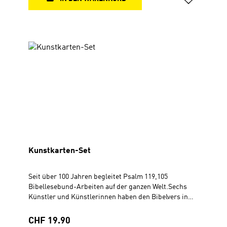
Kunstkarten-Set
Seit über 100 Jahren begleitet Psalm 119,105
Bibellesebund-Arbeiten auf der ganzen Welt.Sechs
Künstler und Künstlerinnen haben den Bibelvers in
ihrem Stil bildlich umgesetzt. Das Kunstkarten-Set
widerspiegelt die bunte Vielfalt im Reich Gottes, aber
Regulärer Preis:
CHF 19.90