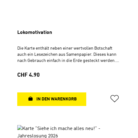
seinem einzigen Sohn. Gottes ganze Güte und Treue ist
uns in ihm begegnet. Johannes 1, 14
Lokomotivation
Die Karte enthält neben einer wertvollen Botschaft
auch ein Lesezeichen aus Samenpapier. Dieses kann
nach Gebrauch einfach in die Erde gesteckt werden.
Nach dem Gießen und etwas Geduld sprießen
verschiedene Kräuter hervor. Mit Samenpapier-
Regulärer Preis:
CHF 4.90
Lesezeichen (Kräutermischung) Faltkarte 10,5 x 21 cm
6 Seiten
IN DEN WARENKORB