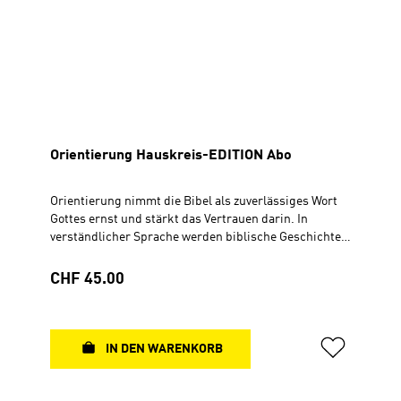
Orientierung Hauskreis-EDITION Abo
Orientierung nimmt die Bibel als zuverlässiges Wort
Gottes ernst und stärkt das Vertrauen darin. In
verständlicher Sprache werden biblische Geschichten
und Aussagen in ihrem historischen und kulturellen
Kontext verständlich gemacht und vermeintliche
Regulärer Preis:
CHF 45.00
Widersprüche und ethische "Überraschungen"
erklärt. Dennoch vermittelt Orientierung nicht nur
theologische Richtigkeiten, sondern gibt auch
konkrete Hinweise für die Umsetzung in den Alltag.
IN DEN WARENKORB
Die Bibellese-Zeitschrift bietet tägliche Auslegungen
nach dem ÖAB-Bibelleseplan (bekannt aus dem
Losungsbuch), fundierte Hintergrundinformationen