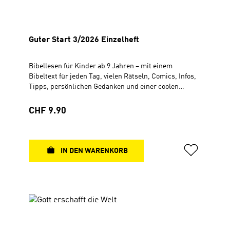
Guter Start 3/2026 Einzelheft
Bibellesen für Kinder ab 9 Jahren – mit einem
Bibeltext für jeden Tag, vielen Rätseln, Comics, Infos,
Tipps, persönlichen Gedanken und einer coolen
Community mit Chat und Newsletter.Ab der Ausgabe
1/2025 im DIN A4 Format und zwar mit folgenden
Regulärer Preis:
CHF 9.90
Vorteilen: - lesefreundliche Schriftart und größere
Schrift - mehr Platz zum Ausfüllen und Eintragen -
noch mehr Comics und Fotos - Erklärungen in
leichterer Sprache. Jeder Satz in einer neuen Zeile -
IN DEN WARENKORB
übersichtliche neue Gestaltung der Innenseiten 3.
Quartal Geheftet, DIN A4 21 x 29,7 cm, 72 Seiten, 4-
farbig