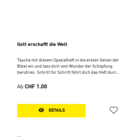
Gott erschafft die Welt
Tauche mit diesem Spezialheft in die ersten Seiten der
Bibel ein und lass dich vom Wunder der Schöpfung
berühren. Schritt für Schritt führt dich das Heft durch
die Schöpfungstage in 1. Mose und verbindet sie am
Ende mit ausgewählten Psalmen voller Staunen, Dank
Regulärer Preis:
Ab
CHF 1.00
und Lob. Erlebe, wie Gottes Wort vom ersten
Lichtstrahl bis zur Erschaffung des Menschen
lebendig wird.Ergänzt wird das Heft durch
farbenfrohe Comicbilder, Erlebnisberichte der
DETAILS
Autoren, Gesprächsfragen, Worterklärungen,
Gebetsvorschläge und praktische
Gruppenimpulse.Das Guter Start-Spezialheft „Gott
erschafft die Welt“ ist ein niedrigschwelliges