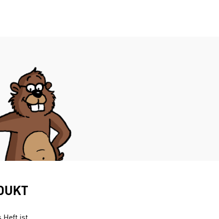
DUKT
 Heft ist