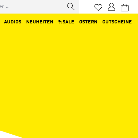
Du hast 0 Produkt
AUDIOS
NEUHEITEN
%SALE
OSTERN
GUTSCHEINE