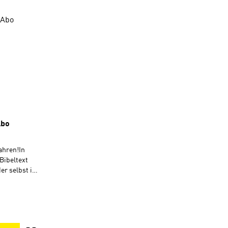
ngen
Abo
ahren!In
 Bibeltext
er selbst in
können. Mit
spannenden
eispielen
Guter Start
 von Gottes