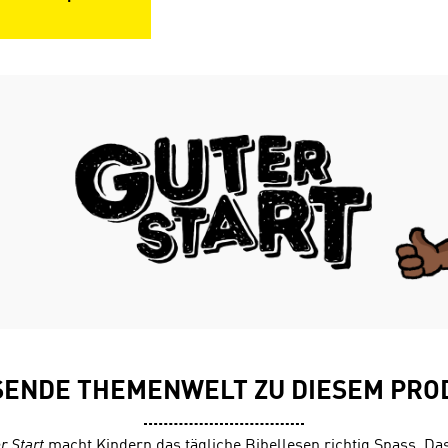
SENDE THEMENWELT ZU DIESEM PRO
r Start
macht Kindern das tägliche Bibellesen richtig Spass. Das