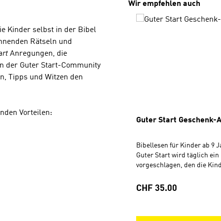
Produktgalerie überspri
Wir empfehlen auch
ie Kinder selbst in der Bibel
annenden Rätseln und
art
Anregungen, die
In der Guter Start-Community
en, Tipps und Witzen den
nden Vorteilen:
Guter Start Geschenk-
Bibellesen für Kinder ab 9 J
Guter Start wird täglich ein
vorgeschlagen, den die Kind
der Bibel suchen und lesen 
bunten Comics und Fotos, 
Regulärer Preis:
CHF 35.00
Rätseln und persönlichen B
verschiedener Autoren gibt 
Anregungen, die Bedeutung