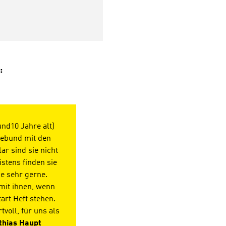
begrenzte Geschenk-Abo lä
automatisch nach 4 Quartal
aus.Teilen Sie uns bitte bei
Bestellvorgang im Feld Be
die Adresse der Person mit, 
Ihrem Auftrag die Hefte sch
:
oder benutzen Sie untersch
Rechnungs- und Lieferadre
und10 Jahre alt)
sebund mit den
ar sind sie nicht
stens finden sie
ie sehr gerne.
mit ihnen, wenn
art Heft stehen.
voll, für uns als
thias Haupt