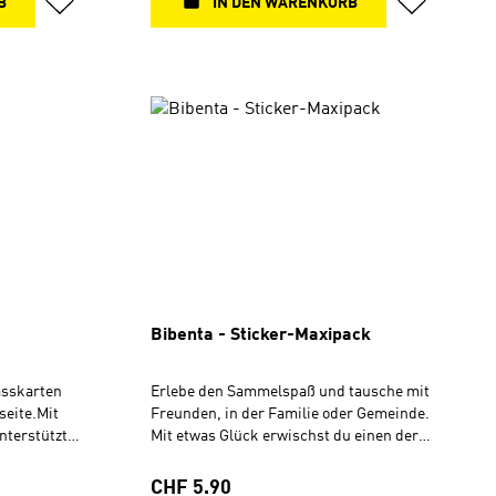
B
IN DEN WARENKORB
60 cmMit dem Kauf dieses Produktes
unterstützt du die Arbeit des BLB
Schweiz.
Bibenta - Sticker-Maxipack
asskarten
Erlebe den Sammelspaß und tausche mit
seite.Mit
Freunden, in der Familie oder Gemeinde.
nterstützt
Mit etwas Glück erwischst du einen der
z.
seltenen Holo-Sticker. Die Sticker können
rten im
gesammelt, getauscht oder auch
Regulärer Preis:
CHF 5.90