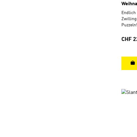
Weihna
Endlich 
Zwilling
Puzzeln!
Puzzlek
und Lin
Regulä
CHF 2
Hörgeschichte. In be
Ravensbur
Jahren30