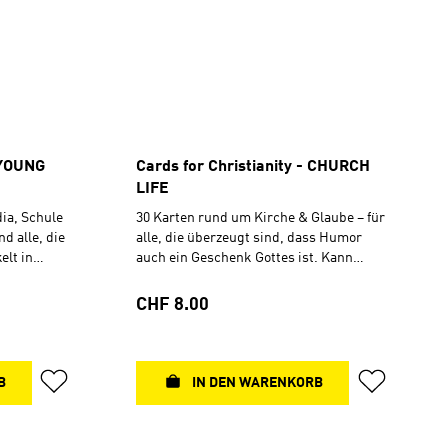
el
Teile in Ravensburger-Qualität
 A4
hr gut die
zu erzählen
 Jahren 70 x
ger-
g bedruckt
 YOUNG
Cards for Christianity - CHURCH
LIFE
ia, Schule
30 Karten rund um Kirche & Glaube – für
d alle, die
alle, die überzeugt sind, dass Humor
elt in
auch ein Geschenk Gottes ist. Kann
ndarbeit
einfach mit allen anderen Karten
 Social
kombiniert werden. Für noch mehr
Regulärer Preis:
CHF 8.00
h mit allen
unvergessliche Spielrunden Für noch
erden. Für
mehr unvergessliche Spielrunden 25
neue Fragen + 5 exklusive
 5 exklusive
Bibelkarten Für alle, die das Hauptspiel
B
IN DEN WARENKORB
 Hauptspiel
schon haben