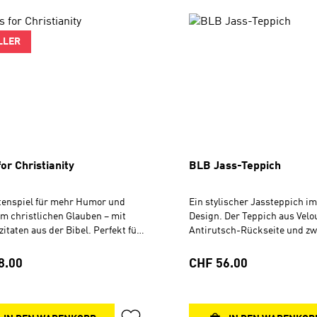
LLER
or Christianity
BLB Jass-Teppich
tenspiel für mehr Humor und
Ein stylischer Jassteppich i
m christlichen Glauben – mit
Design. Der Teppich aus Velou
zitaten aus der Bibel. Perfekt für
Antirutsch-Rückseite und zw
ende, Kleingruppen und Spass in
Aufhängung. Mit dem Kauf di
ilie.Kartenset mit 50 Fragen und
Produktes unterstützt du die
rer Preis:
Regulärer Preis:
8.00
CHF 56.00
worteninkl. Anleitung &
BLB Schweiz. Format 60 x 
tiger Box