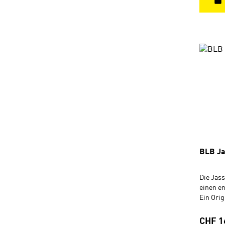
BLB J
Die Jass
einen e
Ein Orig
im BLB 
verpack
Regulä
CHF 1