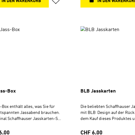
IN DEN WARENKORB
IN DEN WARENKOR
ass-Box
BLB Jasskarten
-Box enthält alles, was Sie für
Die beliebten Schaffhauser J
ntspannten Jassabend brauchen.
mit BLB Design auf der Rück
inal Schaffhauser Jasskarten-Set
dem Kauf dieses Produktes u
Design. Das Set ist kompakt
du die Arbeit des BLB Schwei
t - optimal auch für unterwegs.
Schaffhauser Original Jasska
rer Preis:
Regulärer Preis:
6.00
CHF 6.00