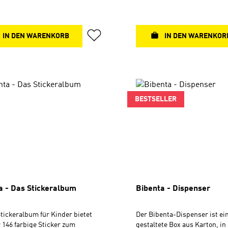
enthält:- Kunststoffbox mit
Format 5,7 x 8,9 cm
rtem Spitzer- Schaffhauser
 Jasskarten- 1 Jasstafel- 2
tifte- SchwammMit dem Kauf
IN DEN WARENKORB
IN DEN WARENKOR
roduktes unterstützt du die
des BLB Schweiz.
BESTSELLER
a - Das Stickeralbum
Bibenta - Dispenser
tickeralbum für Kinder bietet
Der Bibenta-Dispenser ist ei
r 146 farbige Sticker zum
gestaltete Box aus Karton, in