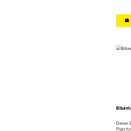
Das Set 
integrie
Original
Kreides
dieses P
Arbeit 
Bibent
Dieses S
Platz fü