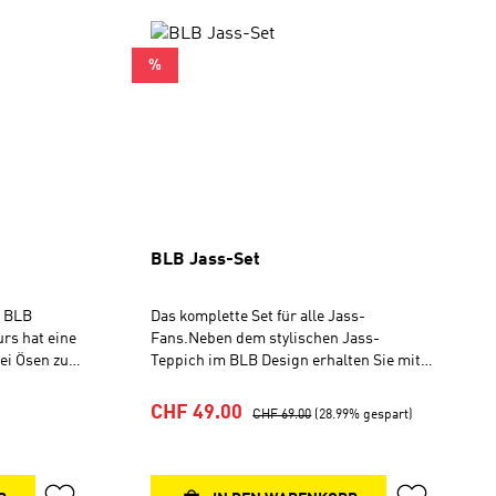
RABATT
%
BLB Jass-Set
m BLB
Das komplette Set für alle Jass-
rs hat eine
Fans.Neben dem stylischen Jass-
ei Ösen zur
Teppich im BLB Design erhalten Sie mit
eses
diesem Set auch die BLB Jass-Box. Das
 Arbeit des
Set enthält:- Kunststoffbox mit
Verkaufspreis:
Regulärer Preis:
CHF 49.00
CHF 69.00
(28.99% gespart)
60 cm
integriertem Spitzer- Schaffhauser
Original Jasskarten- 1 Jasstafel- 2
Kreidestifte- Schwamm- Jass-Teppich
aus Velours, Antirutsch-Rückseite, 60 x