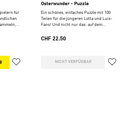
Osterwunder - Puzzle
pielern für
Ein schönes, einfaches Puzzle mit 100
andlichen
Teilen für die jüngeren Lotta und Luis-
sammeln,
Fans! Und nicht nur das: auf dem
ere
Puzzlekarton befindet sich ein QR-Code
 9,1 cm
und Link zum Anhören der passenden
Regulärer Preis:
CHF 22.50
Hörgeschichte.Ab 5 Jahren100
Teile, 49,3 x 36,2 cmIn bewährter Qualität
von Ravensburger produziert.
NICHT VERFÜGBAR
B