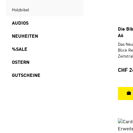
Holzbibel
AUDIOS
Die Bib
A6
NEUHEITEN
Das Neu
%SALE
Blick Re
Zeitstra
OSTERN
Geschic
besser 
Regulä
CHF 2
Panoram
GUTSCHEINE
Jesus u
von Pet
helfen s
Reisen.
in viele
können 
leicht 
mithilf
Rand zu