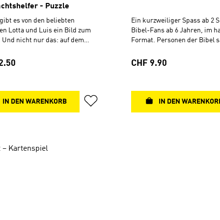
chtshelfer - Puzzle
gibt es von den beliebten
Ein kurzweiliger Spass ab 2 S
en Lotta und Luis ein Bild zum
Bibel-Fans ab 6 Jahren, im h
 Und nicht nur das: auf dem
Format. Personen der Bibel 
arton befindet sich ein QR-Code
legen und kombinieren. Mehr
k zum Anhören der passenden
Spielvarianten.72 Karten5,9 x
rer Preis:
Regulärer Preis:
2.50
CHF 9.90
währter Qualität von
ger produziert. Ab 7
0 Teile, 49,3 x 36,2 cm
IN DEN WARENKORB
IN DEN WARENKOR