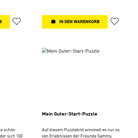
weiterverschenkt werden und gehören zu
"Bibenta – Das Bibelstickeralbum"8,5 x
14,5 x 0,5 cmEnthält 8 Stickertüten
(insgesamt 32 Sticker), in Schutzfolie
B
IN DEN WARENKORB
verpacktErschienen bei Bibenta
Mein Guter-Start-Puzzle
ne schön
Auf diesem Puzzlebild wimmelt es nur so
 der sich 100
von Erlebnissen der Freunde Sammy,