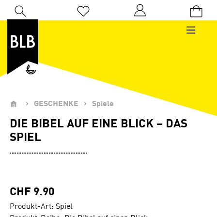
Zum Hauptinhalt springen
Du hast 0 Produkte auf dem Merkzettel
GESCHENKE
Spiele
DIE BIBEL AUF EINE BLICK – DAS
SPIEL
CHF 9.90
Produkt-Art: Spiel