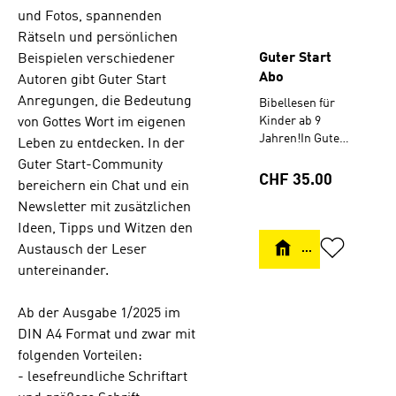
und Fotos, spannenden
Rätseln und persönlichen
Guter Start
Beispielen verschiedener
Abo
Autoren gibt Guter Start
Anregungen, die Bedeutung
Bibellesen für
Kinder ab 9
von Gottes Wort im eigenen
Jahren!In Guter
Leben zu entdecken. In der
Start wird
Guter Start-Community
täglich ein
Regulärer Preis:
CHF 35.00
bereichern ein Chat und ein
Bibeltext
Newsletter mit zusätzlichen
vorgeschlagen,
den die Kinder
Ideen, Tipps und Witzen den
selbst in der
DETAILS
Austausch der Leser
Bibel suchen
untereinander.
und lesen
können. Mit
Ab der Ausgabe 1/2025 im
bunten Comics
und Fotos,
DIN A4 Format und zwar mit
spannenden
folgenden Vorteilen:
Rätseln und
- lesefreundliche Schriftart
persönlichen