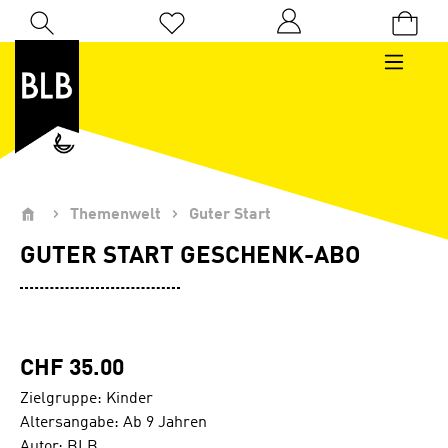
Zum Hauptinhalt springen
Du hast 0 Produkte auf dem Merkzettel
Themenwelt
Guter Start
GUTER START GESCHENK-ABO
CHF 35.00
Zielgruppe: Kinder
Altersangabe: Ab 9 Jahren
Autor: BLB