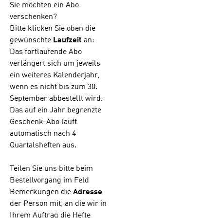
A4 Format und
Sie möchten ein Abo
zwar mit
verschenken?
folgenden
Bitte klicken Sie oben die
Vorteilen:-
lesefreundliche
gewünschte
Laufzeit
an:
Schriftart und
Das fortlaufende Abo
größere Schrift-
verlängert sich um jeweils
mehr Platz zum
ein weiteres Kalenderjahr,
Ausfüllen und
wenn es nicht bis zum 30.
Eintragen- noch
mehr Comics
September abbestellt wird.
und Fotos-
Das auf ein Jahr begrenzte
Erklärungen in
Geschenk-Abo läuft
leichterer
automatisch nach 4
Sprache. -
Quartalsheften aus.
übersichtliche
neue Gestaltung
der
Teilen Sie uns bitte beim
Innenseiten Qua
Bestellvorgang im Feld
rtalshefte (4
Bemerkungen die
Adresse
Hefte pro
der Person mit, an die wir in
Jahr) Geheftet,
21 x 29,7 cm
Ihrem Auftrag die Hefte