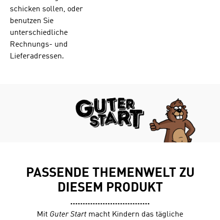
(DIN A4), 72
schicken sollen, oder
Seiten4-
benutzen Sie
farbig Preis
unterschiedliche
inklusive
Rechnungs- und
VersandspesenD
as (fortlaufende)
Lieferadressen.
Abonnement
verlängert sich
um jeweils ein
weiteres
Kalenderjahr,
wenn es nicht
bis zum 30.
September
abbestellt wird.
PASSENDE THEMENWELT ZU
DIESEM PRODUKT
Mit
Guter Start
macht Kindern das tägliche