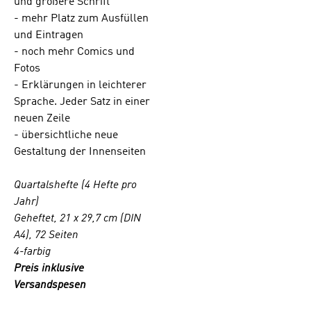
und größere Schrift
Beispielen
- mehr Platz zum Ausfüllen
verschiedener
Autoren gibt
und Eintragen
Guter Start
- noch mehr Comics und
Anregungen, die
Fotos
Bedeutung von
- Erklärungen in leichterer
Gottes Wort im
Sprache. Jeder Satz in einer
eigenen Leben
zu entdecken. In
neuen Zeile
der Guter Start-
- übersichtliche neue
Community
Gestaltung der Innenseiten
bereichern ein
Chat und ein
Quartalshefte (4 Hefte pro
Newsletter mit
zusätzlichen
Jahr)
Ideen, Tipps und
Geheftet, 21 x 29,7 cm (DIN
Witzen den
A4), 72 Seiten
Austausch der
4-farbig
Leser
Preis inklusive
untereinander.
Ab der Ausgabe
Versandspesen
1/2025 im DIN