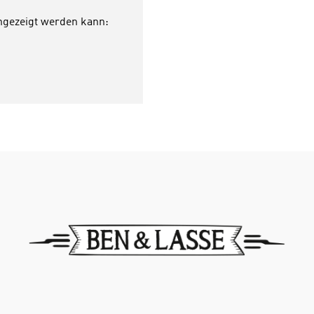
Lasse. Hardcover, 14 x 21cm
angezeigt werden kann:
SeitenIn Zusammenarbeit m
Brockhaus
.........................................
diesem Buch gibt es Quizfr
Antolin.Antolin ist ein Onli
Leseförderung von Klasse 1 
Schüler lesen ein Buch und
Quizfragen zum Buchinhalt
Richtige Antworten werden
Lesepunkten belohnt.