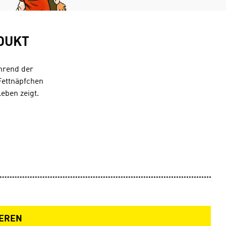
DUKT
hrend der
Fettnäpfchen
Leben zeigt.
EREN