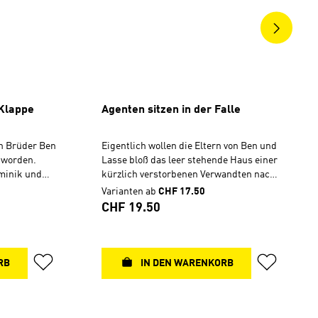
 Klappe
Agenten sitzen in der Falle
en Brüder Ben
Eigentlich wollen die Eltern von Ben und
 worden.
Lasse bloß das leer stehende Haus einer
ominik und
kürzlich verstorbenen Verwandten nach
ständig für
brauchbaren Gegenständen
Varianten ab
CHF 17.50
 sogar ein
durchsuchen. Während sich die
Regulärer Preis:
CHF 19.50
r dem
Erwachsenen in Akten und Ordner
ehmen die
vertiefen, finden die Agentenbrüder im
en
Keller und auf dem Dachboden Spuren,
Die Spur
die auf ein dunkles Familiengeheimnis
RB
IN DEN WARENKORB
s. Was haben
hinweisen, das bis in die grausame Zeit
oren? Ein
des Zweiten Weltkrieges hineinreicht.
Benjamin
Richtig unheimlich wird es, als sie bei
eisen Bruder
einer nächtlichen Geheimaktion die