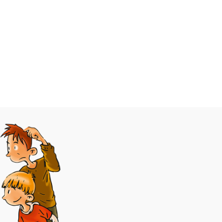
, 176
Umrisse einer blassen Gestalt im
it SCM R.
Gebüsch erkennen. Sind die Gerüchte,
die sich um das Haus ranken, etwa
...... Zu
wahr? Hardcover, 14 x 21 cm, 176 Seiten
agen auf
In Zusammenarbeit mit SCM R.
ne-Portal zur
Brockhaus
bis 10. Die
............................................... Zu
 können
diesem Buch gibt es Quizfragen auf
 beantworten.
Antolin.Antolin ist ein Online-Portal zur
 mit
Leseförderung von Klasse 1 bis 10. Die
Schüler lesen ein Buch und können
Quizfragen zum Buchinhalt beantworten.
Richtige Antworten werden mit
Lesepunkten belohnt.