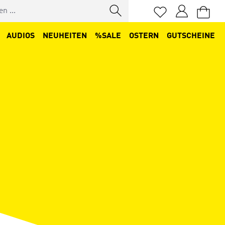
Du hast 0 Produkt
AUDIOS
NEUHEITEN
%SALE
OSTERN
GUTSCHEINE