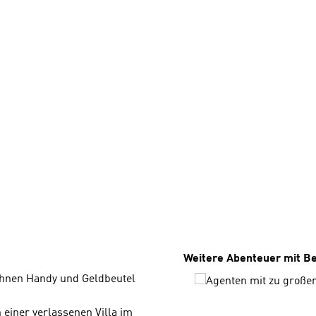
Produktgalerie überspri
Weitere Abenteuer mit B
ihnen Handy und Geldbeutel
 einer verlassenen Villa im