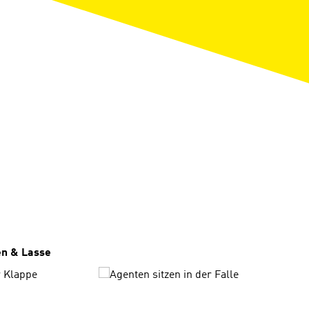
ngen
en & Lasse