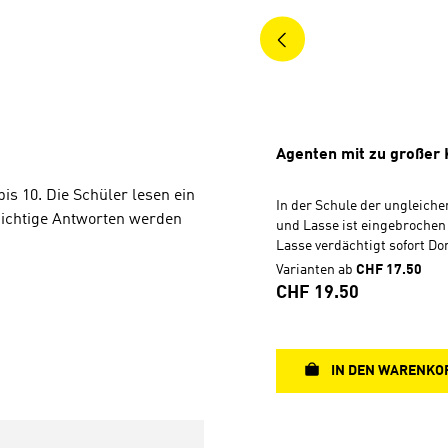
Agenten mit zu großer
bis 10. Die Schüler lesen ein
In der Schule der ungleich
ichtige Antworten werden
und Lasse ist eingebrochen
Lasse verdächtigt sofort D
Leon, die auf dem Schulhof 
Varianten ab
CHF 17.50
Schlägereien sorgen. Steckt
Regulärer Preis:
CHF 19.50
geheimnisvoller Plan hinte
Einbruch? Ben und Lasse n
Ermittlungen auf und mach
rätselhafte Entdeckungen. 
IN DEN WARENKO
führt bis ins Stadtgefängni
Dominik und Leon dort verl
spannender Fall für Agent 
Baumann und seinen nasew