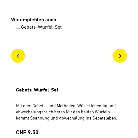
Produktgalerie überspringen
Wir empfehlen auch
Gebets-Würfel-Set
Mit dem Gebets- und Methoden-Würfel lebendig und
abwechslungsreich beten Mit den beiden Würfeln
kommt Spannung und Abwechslung ins Gebetsleben.
Sie eignen sich dazu, die unterschiedlichen
Gebetsinhalte mit Kindern zu entdecken und kreatives,
Regulärer Preis:
CHF 9.50
abwechslungsreiches Gebet einzuüben. Der Gebets-