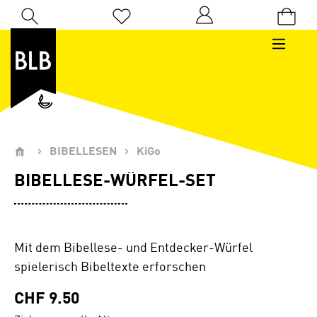
Zum Hauptinhalt springen
Du hast 0 Produkte auf dem Merkzettel
BIBELLESEN
KiGo
BIBELLESE-WÜRFEL-SET
Mit dem Bibellese- und Entdecker-Würfel
spielerisch Bibeltexte erforschen
CHF 9.50