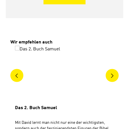
Produktgalerie überspringen
Wir empfehlen auch
Das 2. Buch Samuel
Mit David lernt man nicht nur eine der wichtigsten,
sondern auch der faszinierendsten Figuren der Bibel