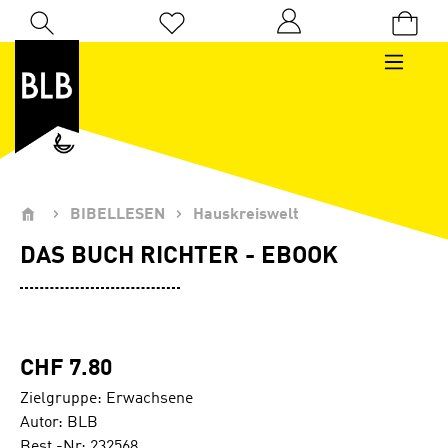
Zum Hauptinhalt springen
Du hast 0 Produkte auf dem Merkzettel
BIBELLESEN
Hauskreiswelt
DAS BUCH RICHTER - EBOOK
CHF 7.80
Zielgruppe: Erwachsene
Autor: BLB
Best.-Nr: 232568