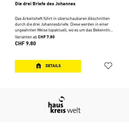
Die drei Briefe des Johannes
Das Arbeitsheft führt in überschaubaren Abschnitten
durch die drei Johannesbriefe. Diese werden in einer
ungeahnten Weise topaktuell, wo es um das Bekenntnis
zu Jesus Christus geht. In seinem ersten Brief
Varianten ab
CHF 7.80
beleuchtet der Apostel, was Christen auszeichnet, und
Regulärer Preis:
CHF 9.80
stärkt das Bewusstsein für eine unverwechselbare
christliche Identität. Die Lebensnähe der Ausführungen
trifft uns immer wieder persönlich und ermutigt dazu,
vor der eigenen Tür zu kehren. hauskreiswelt Geheftet,
DETAILS
14,8 x 21 cm, 64 S.