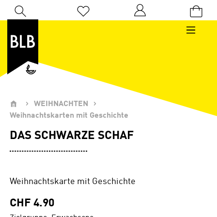
Zum Hauptinhalt springen
Du hast 0 Produkte auf dem Merkzettel
WEIHNACHTEN
Weihnachtskarten mit Geschichte
DAS SCHWARZE SCHAF
Weihnachtskarte mit Geschichte
CHF 4.90