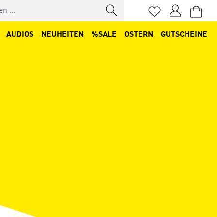
Du hast 0 Produkt
AUDIOS
NEUHEITEN
%SALE
OSTERN
GUTSCHEINE