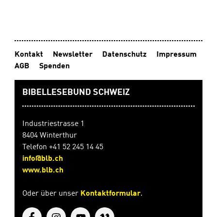
beeindruckt von
David und
interessiert sich
für Jesus, der
offensichtlich
mutig und stark
Kontakt
Newsletter
Datenschutz
Impressum
machen kann.
AGB
Spenden
HörbuchDoppel-
CD, Spielzeit 158
BIBELLESEBUND SCHWEIZ
Min. In
Zusammenarbei
t mit CLV
Industriestrasse 1
8404 Winterthur
Telefon +41 52 245 14 45
info@blb.ch
www.blb.ch
Oder über unser
Kontaktformular
.