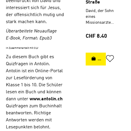
beeindruckt von David und
Straße
interessiert sich für Jesus,
David, der Sohn
der offensichtlich mutig und
eines
stark machen kann.
Missionsarztes,
spielt mit
Überarbeitete Neuauflage
seinem
Regulärer Preis:
CHF 8.40
E-Book, Format: Epub3
marokkanische
n Freund Waffi
In Zusammenarbeit mit CLV
besonders gern
Zu diesem Buch gibt es
am
IN DEN WARENK
Meeresstrand.
Quizfragen in Antolin.
Dabei kommen
Antolin ist ein Online-Portal
sie
zur Leseförderung von
Waffenschmugg
Klasse 1 bis 10. Die Schüler
lern auf die
lesen ein Buch und können
Spur. Ein
gefährliches
dann unter
www.antolin.ch
Abenteuer
Quizfragen zum Buchinhalt
beginnt. Waffi,
beantworten. Richtige
der von
Antworten werden mit
Angstträumen
Lesepunkten belohnt.
verfolgt wird, ist