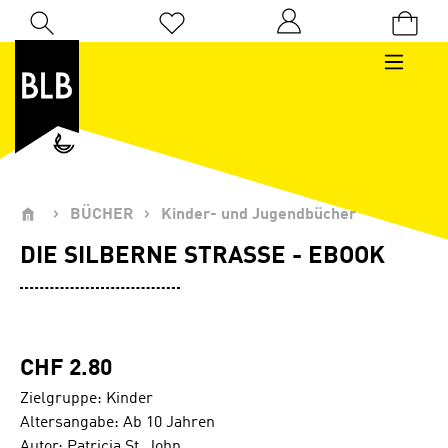
Zum Hauptinhalt springen
Du hast 0 Produkte auf dem Merkzettel
BÜCHER
Kinder- und Jugendbücher
DIE SILBERNE STRASSE - EBOOK
CHF 2.80
Zielgruppe: Kinder
Altersangabe: Ab 10 Jahren
Autor: Patricia St. John