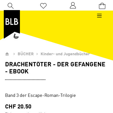
Zum Hauptinhalt springen
Du hast 0 Produkte auf dem Merkzettel
BÜCHER
Kinder- und Jugendbücher
DRACHENTÖTER - DER GEFANGENE
- EBOOK
Band 3 der Escape-Roman-Trilogie
CHF 20.50