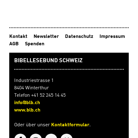
Rätsel zu lösen, um den Fortgang der Geschichte zu
entschlüsseln.Hardcover mit Lesebändchen14 x 21
cm192 Seiten Ab 13 Jahren
Kontakt
Newsletter
Datenschutz
Impressum
AGB
Spenden
BIBELLESEBUND SCHWEIZ
Industriestrasse 1
8404 Winterthur
Telefon +41 52 245 14 45
info@blb.ch
www.blb.ch
Oder über unser
Kontaktformular
.