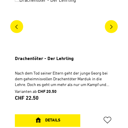
Drachentöter - Der Lehrling
Nach dem Tod seiner Eltern geht der junge Georg bei
dem geheimnisvollen Drachentöter Marduk in die
Lehre. Doch es geht um mehr als nur um Kampf und
Sieg. Was hat die alte biblische Geschichte vom
Varianten ab
CHF 20.50
Schlangenzertreter mit seiner eigenen Geschichte zu
Regulärer Preis:
CHF 22.50
tun? Was ist der Sinn hinter diesem seltsamen, schwer
zu begreifenden Leben? Die Legende des Drachentöters
Georg wird hier einmal ganz anders erzählt.Das Buch
ist als spannendes Escape-Abenteuer als erster von
DETAILS
drei Bänden angelegt. In acht Kapiteln ist jeweils ein