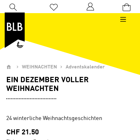
Zum Hauptinhalt springen
Du hast 0 Produkte auf dem Merkzettel
WEIHNACHTEN
Adventskalender
EIN DEZEMBER VOLLER
WEIHNACHTEN
24 winterliche Weihnachtsgeschichten
CHF 21.50