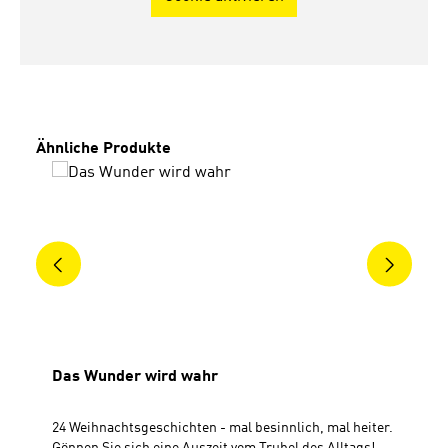
Produktgalerie überspringen
Ähnliche Produkte
Das Wunder wird wahr
24 Weihnachtsgeschichten - mal besinnlich, mal heiter.
Gönnen Sie sich eine Auszeit vom Trubel des Alltags!