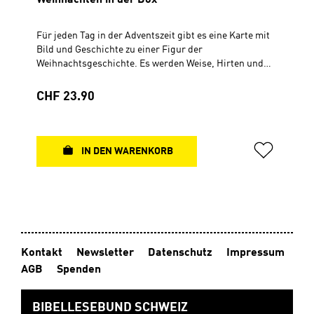
Für jeden Tag in der Adventszeit gibt es eine Karte mit
Bild und Geschichte zu einer Figur der
Weihnachtsgeschichte. Es werden Weise, Hirten und
Schafe entdeckt. Vor allem aber das Kind in der Krippe,
das einmal selber ein guter Hirte und ein weiser König
Regulärer Preis:
CHF 23.90
sein wird. Die Karten können aufgestellt werden,
sodass Stück für Stück eine Krippenszene entsteht,
oder einer Schnur aufgehängt werden. Ab 4 JahrenBox
(10,5 x 10,5 cm) mit 24 Doppelkarten (9,5 x 9,5 cm)4-
IN DEN WARENKORB
farbig
Kontakt
Newsletter
Datenschutz
Impressum
AGB
Spenden
BIBELLESEBUND SCHWEIZ