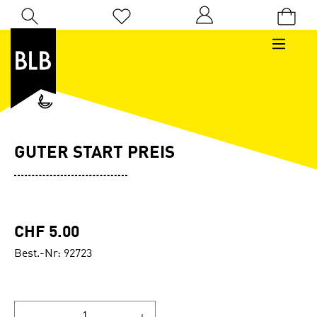
Zum Hauptinhalt springen
Du hast 0 Produkte auf dem Merkzettel
GUTER START PREIS
CHF 5.00
Best.-Nr: 92723