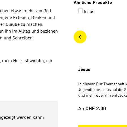
Produktgalerie überspri
Ähnliche Produkte
chen etwas mehr von Gott
 eigene Erleben, Denken und
ber Glaube zu machen.
n ihn im Alltag und beziehen
ein und Schreiben.
 mein Herz ist wichtig, ich
Jesus
In diesem Pur Themenheft 
Jugendliche Jesus auf die
und mehr über ihn entdecke
bewegt hat, was er getan ha
das Leben anderer auf den K
Regulärer Preis:
Ab
CHF 2.00
hat. Jede der 28 Einheiten 
angezeigt werden kann:
einer Bibelstelle zum Nach
einem Kommentar. Dazu gibt