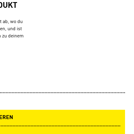
DUKT
t ab, wo du
en, und ist
h zu deinem
EREN