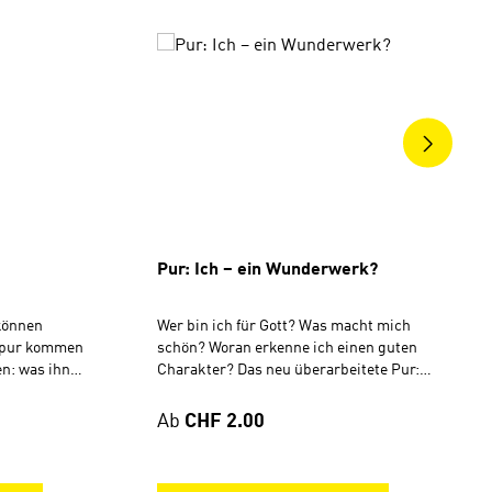
ngen
Pur: Ich – ein Wunderwerk?
können
Wer bin ich für Gott? Was macht mich
 Spur kommen
schön? Woran erkenne ich einen guten
n: was ihn
Charakter? Das neu überarbeitete Pur:
t und wie er
Ich – ein Wunderwerk ist diesen Fragen
opf gestellt
auf der Spur! Willst du wissen, warum du
Regulärer Preis:
Ab
CHF 2.00
besteht aus
Gottes Wunderwerk bist? Dann lass dich
lesen und
auf eine Reise durch 28 Bibelstellen ein
's viele
und entdecke, was Gott dir zu den