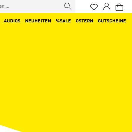
Du hast 0 Produkt
AUDIOS
NEUHEITEN
%SALE
OSTERN
GUTSCHEINE