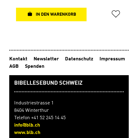
zusätzlichen Einklebern in alternativer Schreibweise
Mit dabei: eine schön gestaltete Merkkarte zum
Einlegen in die Bibel mit der Kernaussage des
IN DEN WARENKORB
jeweiligen Buches und zusätzlichen Tipps rund um die
Bibel. Register aus Klebefolie Mit Merkkarte
Kontakt
Newsletter
Datenschutz
Impressum
AGB
Spenden
BIBELLESEBUND SCHWEIZ
Industriestrasse 1
8404 Winterthur
Telefon +41 52 245 14 45
info@blb.ch
www.blb.ch