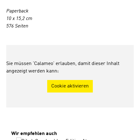
Paperback
10 x 15,2 cm
576 Seiten
Sie müssen 'Calameo' erlauben, damit dieser Inhalt
angezeigt werden kann:
Cookie aktivieren
Produktgalerie überspringen
Wir empfehlen auch