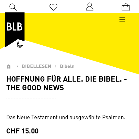
Zum Hauptinhalt springen
Du hast 0 Produkte auf dem Merkzettel
BIBELLESEN
Bibeln
HOFFNUNG FÜR ALLE. DIE BIBEL. -
THE GOOD NEWS
Das Neue Testament und ausgewählte Psalmen.
CHF 15.00