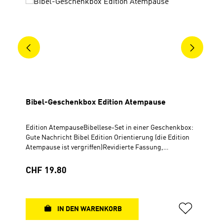
Bibel-Geschenkbox Edition Atempause
Edition AtempauseBibellese-Set in einer Geschenkbox:
Gute Nachricht Bibel Edition Orientierung (die Edition
Atempause ist vergriffen)Revidierte Fassung,
durchgesehene Ausgabe in neuer Rechtschreibung ©
2000 Deutsche Bibelgesellschaft, StuttgartHardcover,
Regulärer Preis:
CHF 19.80
12,2 x 18,3 cm Bibellese-Zeitschrift
AtempauseGeheftet, DIN A5, 72 Seiten Durchgehend 4-
farbig Kugelschreiber mit Leuchtstift (Abbildung
weicht vom Original ab)
IN DEN WARENKORB