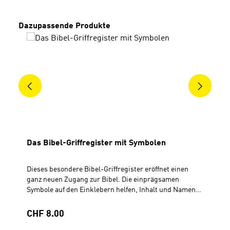
Produktgalerie überspringen
Dazupassende Produkte
Das Bibel-Griffregister mit Symbolen
Dieses besondere Bibel-Griffregister eröffnet einen
ganz neuen Zugang zur Bibel. Die einprägsamen
Symbole auf den Einklebern helfen, Inhalt und Namen
des Bibelbuches leichter zu verknüpfen. Die bunten
Farbstriche geben den Aufbau der Bibel wieder. Mit
Regulärer Preis:
CHF 8.00
Einklebehilfe Für verschiedene Bibelausgaben Mit