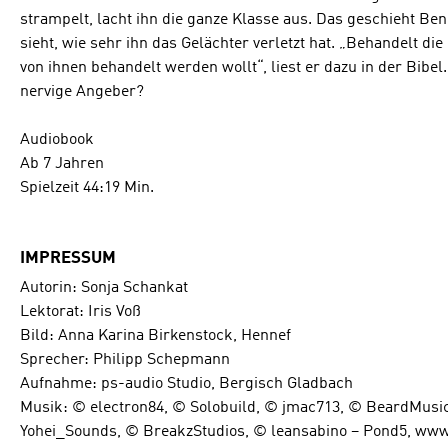
strampelt, lacht ihn die ganze Klasse aus. Das geschieht Ben 
sieht, wie sehr ihn das Gelächter verletzt hat. „Behandelt di
von ihnen behandelt werden wollt“, liest er dazu in der Bibel.
nervige Angeber?
Audiobook
Ab 7 Jahren
Spielzeit 44:19 Min.
IMPRESSUM
Autorin: Sonja Schankat
Lektorat: Iris Voß
Bild: Anna Karina Birkenstock, Hennef
Sprecher: Philipp Schepmann
Aufnahme: ps-audio Studio, Bergisch Gladbach
Musik: © electron84, © Solobuild, © jmac713, © BeardMusi
Yohei_Sounds, © BreakzStudios, © leansabino – Pond5, ww