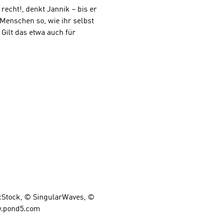
recht!, denkt Jannik – bis er
e Menschen so, wie ihr selbst
 Gilt das etwa auch für
cStock, © SingularWaves, ©
w.pond5.com