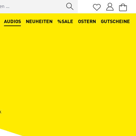
Du hast 0 Produkt
AUDIOS
NEUHEITEN
%SALE
OSTERN
GUTSCHEINE