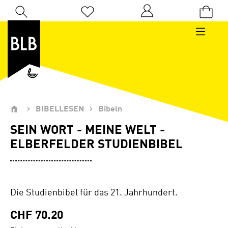
Zum Hauptinhalt springen
Du hast 0 Produkte auf dem Merkzettel
BIBELLESEN
Bibeln
SEIN WORT - MEINE WELT -
ELBERFELDER STUDIENBIBEL
Die Studienbibel für das 21. Jahrhundert.
CHF 70.20