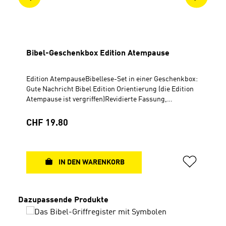
Bibel-Geschenkbox Edition Atempause
Edition AtempauseBibellese-Set in einer Geschenkbox:
Gute Nachricht Bibel Edition Orientierung (die Edition
Atempause ist vergriffen)Revidierte Fassung,
durchgesehene Ausgabe in neuer Rechtschreibung ©
2000 Deutsche Bibelgesellschaft, StuttgartHardcover,
Regulärer Preis:
CHF 19.80
12,2 x 18,3 cm Bibellese-Zeitschrift
AtempauseGeheftet, DIN A5, 72 Seiten Durchgehend 4-
farbig Kugelschreiber mit Leuchtstift (Abbildung
weicht vom Original ab)
IN DEN WARENKORB
Produktgalerie überspringen
Dazupassende Produkte