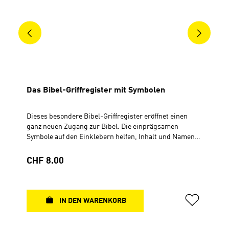
Das Bibel-Griffregister mit Symbolen
Dieses besondere Bibel-Griffregister eröffnet einen
ganz neuen Zugang zur Bibel. Die einprägsamen
Symbole auf den Einklebern helfen, Inhalt und Namen
des Bibelbuches leichter zu verknüpfen. Die bunten
Farbstriche geben den Aufbau der Bibel wieder. Mit
Regulärer Preis:
CHF 8.00
Einklebehilfe Für verschiedene Bibelausgaben Mit
zusätzlichen Einklebern in alternativer Schreibweise
Mit dabei: eine schön gestaltete Merkkarte zum
Einlegen in die Bibel mit der Kernaussage des
IN DEN WARENKORB
jeweiligen Buches und zusätzlichen Tipps rund um die
Bibel. Register aus Klebefolie Mit Merkkarte