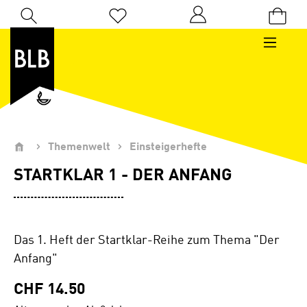
Zum Hauptinhalt springen
Du hast 0 Produkte auf dem Merkzettel
Themenwelt
Einsteigerhefte
STARTKLAR 1 - DER ANFANG
Das 1. Heft der Startklar-Reihe zum Thema "Der
Anfang"
CHF 14.50