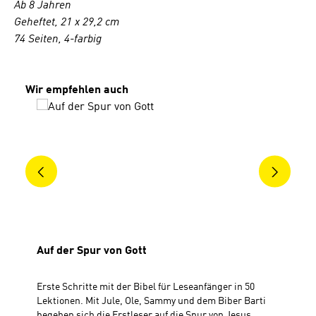
Ab 8 Jahren
Geheftet, 21 x 29,2 cm
74 Seiten, 4-farbig
Produktgalerie überspringen
Wir empfehlen auch
Auf der Spur von Gott
Erste Schritte mit der Bibel für Leseanfänger in 50
Lektionen. Mit Jule, Ole, Sammy und dem Biber Barti
begeben sich die Erstleser auf die Spur von Jesus.