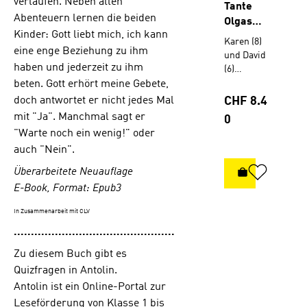
verlaufen. Neben allen
Tante
Abenteuern lernen die beiden
Olgas
Kinder: Gott liebt mich, ich kann
Windmüh
Karen (8)
eine enge Beziehung zu ihm
le
und David
haben und jederzeit zu ihm
(6)
verbringen
beten. Gott erhört meine Gebete,
ihre Ferien
Regulärer Prei
doch antwortet er nicht jedes Mal
CHF 8.4
in der
mit "Ja". Manchmal sagt er
0
Windmühl
"Warte noch ein wenig!" oder
e ihrer
auch "Nein".
Tante Olga.
Die ist
Überarbeitete Neuauflage
IN DEN WA
ganz
E-Book, Format: Epub3
anders als
andere
In Zusammenarbeit mit CLV
Erwachsen
...............................................
e. Schon
dass sie in
Zu diesem Buch gibt es
einer
Quizfragen in Antolin.
Windmühl
Antolin ist ein Online-Portal zur
e wohnt,
ihren
Leseförderung von Klasse 1 bis