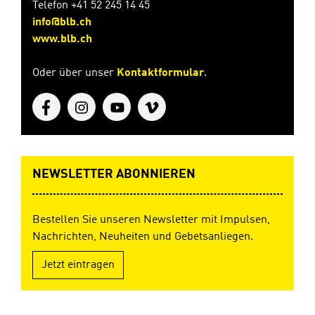
n lernen
Telefon +41 52 245 14 45
die beiden
info@blb.ch
Kinder:
www.blb.ch
Gott liebt
mich, ich
Oder über unser
Kontaktformular
.
kann eine
enge
Beziehung
zu ihm
haben und
jederzeit
zu ihm
beten. Gott
NEWSLETTER ABONNIEREN
erhört
meine
Gebete,
Bestellen Sie unseren Newsletter mit Impulsen,
doch
Nachrichten, Neuheiten und Gebetsanliegen.
antwortet
er nicht
Jetzt eintragen
jedes Mal
mit "Ja".
Manchmal
sagt er