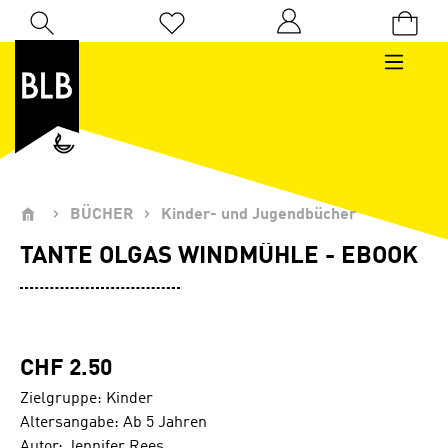
Zum Hauptinhalt springen
Du hast 0 Produkte auf dem Merkzettel
BÜCHER
Kinder- und Jugendbücher
TANTE OLGAS WINDMÜHLE - EBOOK
CHF 2.50
Zielgruppe: Kinder
Altersangabe: Ab 5 Jahren
Autor: Jennifer Rees