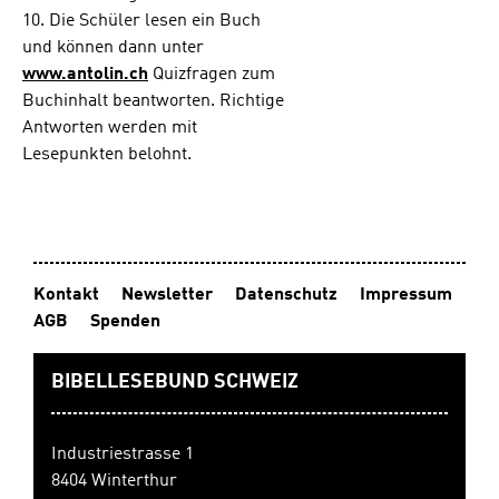
alten,
10. Die Schüler lesen ein Buch
klapprigen
und können dann unter
Wagen
www.antolin.ch
Quizfragen zum
"Garten"
Buchinhalt beantworten. Richtige
nennt und
immer
Antworten werden mit
einen
Lesepunkten belohnt.
großen
hellblauen
Hut trägt,
lässt
darauf
schließen,
Kontakt
Newsletter
Datenschutz
Impressum
dass die
AGB
Spenden
Ferien
keinesweg
s
BIBELLESEBUND SCHWEIZ
langweilig
verlaufen.
Neben
Industriestrasse 1
allen
8404 Winterthur
Abenteuer