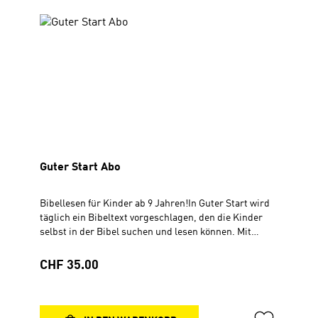
Guter Start Abo
Bibellesen für Kinder ab 9 Jahren!In Guter Start wird
täglich ein Bibeltext vorgeschlagen, den die Kinder
selbst in der Bibel suchen und lesen können. Mit
bunten Comics und Fotos, spannenden Rätseln und
persönlichen Beispielen verschiedener Autoren gibt
Regulärer Preis:
CHF 35.00
Guter Start Anregungen, die Bedeutung von Gottes
Wort im eigenen Leben zu entdecken. In der Guter
Start-Community bereichern ein Chat und ein
Newsletter mit zusätzlichen Ideen, Tipps und Witzen