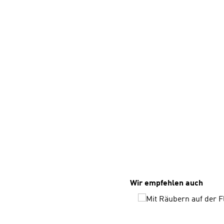
Produktgalerie überspri
Wir empfehlen auch