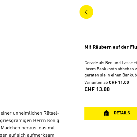
Mit Räubern auf der Fl
Gerade als Ben und Lasse e
ihrem Bankkonto abheben w
geraten sie in einen Bankübe
bewaffneten Bankräuber dr
Varianten ab
CHF 11.00
Bankkunden zu erschießen 
Regulärer Preis:
CHF 13.00
von der angerückten Polizei
Fluchtwagen. Dann nehmen 
noch Ben und Lasse als Gei
starten eine abenteuerliche 
DETAILS
 einer unheimlichen Rätsel-
zu einer dramatischen Verf
 griesgrämigen Herrn König
wird. Gelingt es Ben und La
 Mädchen heraus, das mit
befreien? Das neue Lese-Ab
gen auf sich aufmerksam
geheimen Seiten für jeden T