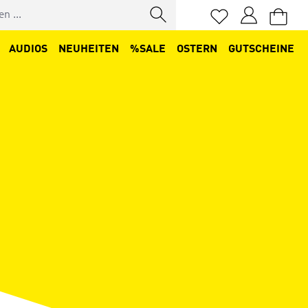
Du hast 0 Produkt
AUDIOS
NEUHEITEN
%SALE
OSTERN
GUTSCHEINE