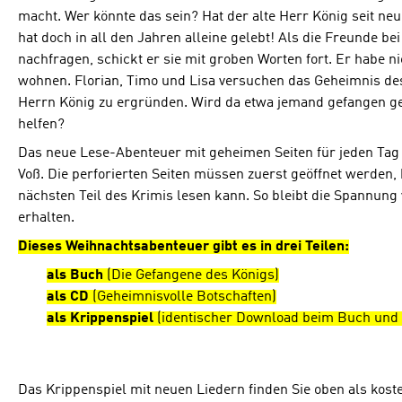
macht. Wer könnte das sein? Hat der alte Herr König seit ne
hat doch in all den Jahren alleine gelebt! Als die Freunde be
nachfragen, schickt er sie mit groben Worten fort. Er habe
wohnen. Florian, Timo und Lisa versuchen das Geheimnis d
Herrn König zu ergründen. Wird da etwa jemand gefangen ge
helfen?
Das neue Lese-Abenteuer mit geheimen Seiten für jeden Tag 
Voß. Die perforierten Seiten müssen zuerst geöffnet werden, 
nächsten Teil des Krimis lesen kann. So bleibt die Spannung
erhalten.
Dieses Weihnachtsabenteuer gibt es in drei Teilen:
als Buch
(Die Gefangene des Königs)
als CD
(Geheimnisvolle Botschaften)
als Krippenspiel
(identischer Download beim Buch und b
Das Krippenspiel mit neuen Liedern finden Sie oben als kos