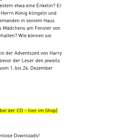
Adventszeit von Harry Voß. 
uestem etwa eine Enkelin? Er
perforierten Seiten müssen
i Herrn König klingeln und
geöffnet werden, bevor der 
 niemanden in seinem Haus
jeweils nächsten Teil des K
es Mädchens am Fenster von
kann. So bleibt die Spannun
halten? Wie können sie
24. Dezember erhalten. Tas
x 19 cm, 104 Seiten (Seiten
Auftrennen)
in der Adventszeit von Harry
.........................................
bevor der Leser den jeweils
diesem Buch gibt es Quizfra
Antolin.Antolin ist ein Onli
 vom 1. bis 24. Dezember
Leseförderung von Klasse 1 
Schüler lesen ein Buch und
unter www.antolin.de Quizf
Buchinhalt beantworten. Ri
Antworten werden mit Les
belohnt.
ei der CD – hier im Shop)
tenlose Downloads!