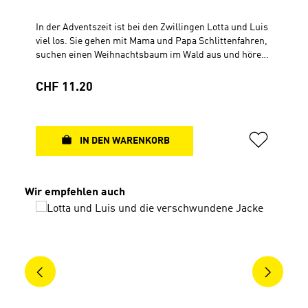
In der Adventszeit ist bei den Zwillingen Lotta und Luis
viel los. Sie gehen mit Mama und Papa Schlittenfahren,
suchen einen Weihnachtsbaum im Wald aus und hören
von Mama die Weihnachtsgeschichte aus der Bibel. Für
Heiligabend haben die beiden eine besondere Idee ... Im
Regulärer Preis:
CHF 11.20
Heft befindet sich ein Code zum Download der Hör-
Geschichte (MP3-Format). Dazu gibt es viele tolle Rätsel
und Ausmalbilder.Ab 4 Jahren Geheftet, 14,8 x 15,8 cm
16 Seiten, 4-farbig
IN DEN WARENKORB
Produktgalerie überspringen
Wir empfehlen auch