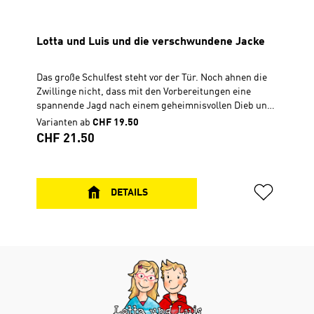
Lotta und Luis und die verschwundene Jacke
Das große Schulfest steht vor der Tür. Noch ahnen die
Zwillinge nicht, dass mit den Vorbereitungen eine
spannende Jagd nach einem geheimnisvollen Dieb und
nach Frieden beginnt. Dabei entdecken sie, dass in der
Varianten ab
CHF 19.50
Bibel gute Tipps stehen, wie man mit dem Streiten
Regulärer Preis:
CHF 21.50
aufhören kann.Geschichte zum Vor- und
SelberlesenHardcover, 14 x 21 cm192
Seiten...............................................Zu diesem Buch
gibt es Quizfragen in Antolin.Antolin ist ein Online-
DETAILS
Portal zur Leseförderung von Klasse 1 bis 10. Die
Schüler lesen ein Buch und können dann
unter www.antolin.de Quizfragen zum Buchinhalt
beantworten. Richtige Antworten werden mit
Lesepunkten belohnt.