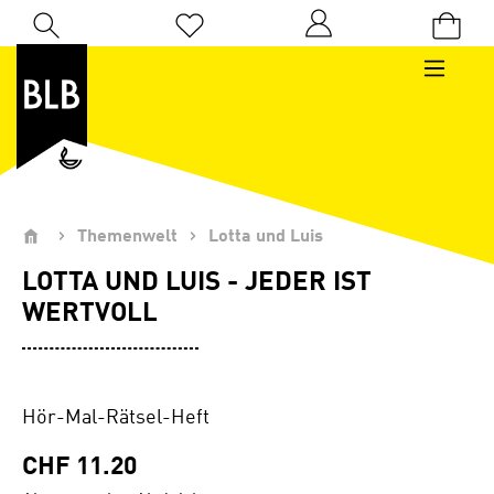
Zum Hauptinhalt springen
Du hast 0 Produkte auf dem Merkzettel
Themenwelt
Lotta und Luis
LOTTA UND LUIS - JEDER IST
WERTVOLL
Hör-Mal-Rätsel-Heft
CHF 11.20