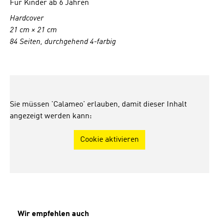
Für Kinder ab 6 Jahren
Hardcover
21 cm × 21 cm
84 Seiten, durchgehend 4-farbig
Sie müssen 'Calameo' erlauben, damit dieser Inhalt
angezeigt werden kann:
Cookie aktivieren
Produktgalerie überspringen
Wir empfehlen auch