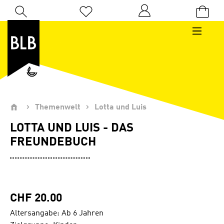
Zum Hauptinhalt springen
Du hast 0 Produkte auf dem Merkzettel
Themenwelt
Lotta und Luis
LOTTA UND LUIS - DAS
FREUNDEBUCH
CHF 20.00
Altersangabe: Ab 6 Jahren