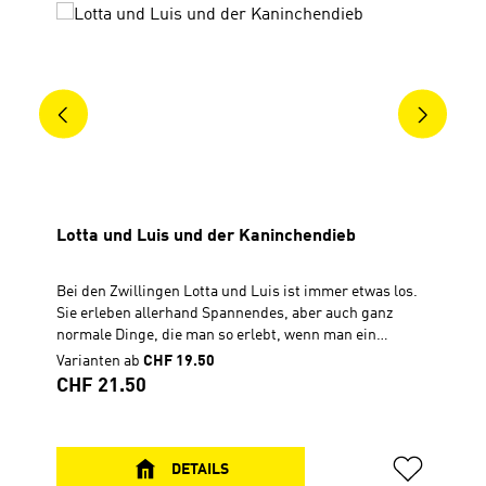
Lotta und Luis und der Kaninchendieb
Bei den Zwillingen Lotta und Luis ist immer etwas los.
Sie erleben allerhand Spannendes, aber auch ganz
normale Dinge, die man so erlebt, wenn man ein
Grundschulkind ist. Das Schulkaninchen verschwindet
Varianten ab
CHF 19.50
ausgerechnet an dem Wochenende, an dem die
Regulärer Preis:
CHF 21.50
Zwillinge darauf aufpassen. Außerdem ist Luis dem
Pausenbrotdieb auf der Spur und Lotta erlebt, wie ein
Tag voller Vergesslichkeit ein besonders schönes Ende
nimmt. In allen 52 Geschichten wird deutlich: Gott ist
DETAILS