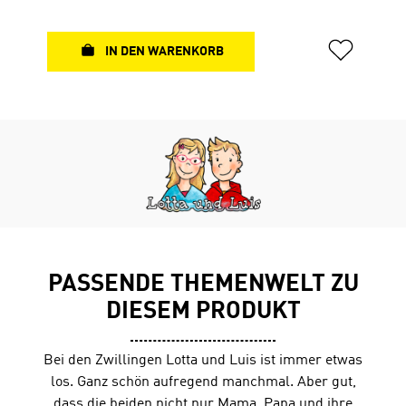
Buch gibt es Quizfragen in Antolin.Antolin ist ein
Online-Portal zur Leseförderung von Klasse 1 bis 10.
Die Schüler lesen ein Buch und können dann unter
IN DEN WARENKORB
www.antolin.ch Quizfragen zum Buchinhalt
beantworten. Richtige Antworten werden mit
Lesepunkten belohnt.
PASSENDE THEMENWELT ZU
DIESEM PRODUKT
Bei den Zwillingen Lotta und Luis ist immer etwas
los. Ganz schön aufregend manchmal. Aber gut,
dass die beiden nicht nur Mama, Papa und ihre