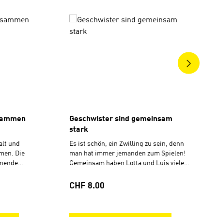
ngen
usammen
Geschwister sind gemeinsam
stark
alt und
Es ist schön, ein Zwilling zu sein, denn
men. Die
man hat immer jemanden zum Spielen!
nnende
Gemeinsam haben Lotta und Luis viele
chten für
gute Ideen und erleben, dass es sich
 sich am
lohnt, auch mal etwas zu machen, was
Regulärer Preis:
CHF 8.00
rige und sind
der andere gerne macht. Alle fünf
g
Geschichten für Lese-Einsteiger
nügen mit
orientieren sich am Wortschatz für 6- bis