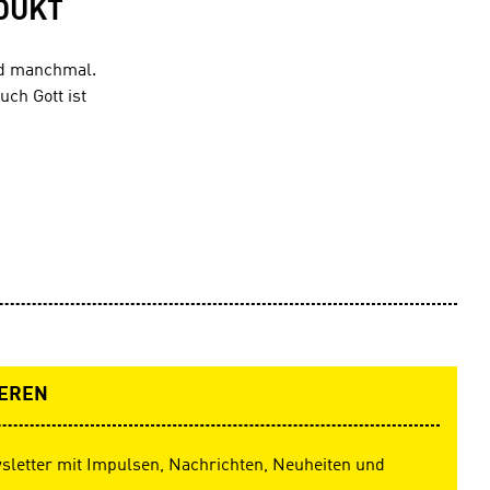
DUKT
nd manchmal.
ch Gott ist
EREN
sletter mit Impulsen, Nachrichten, Neuheiten und