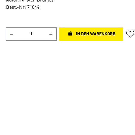
Autor: Kirsten Brünjes
Best.-Nr: 71044
IN DEN WARENKORB