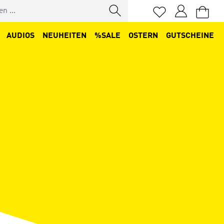
Du hast 0 Produkt
AUDIOS
NEUHEITEN
%SALE
OSTERN
GUTSCHEINE