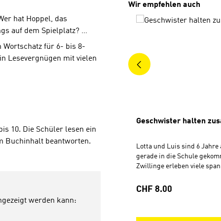
Produktgalerie überspri
Wir empfehlen auch
Wer hat Hoppel, das
gs auf dem Spielplatz? …
 Wortschatz für 6- bis 8-
Ein Lesevergnügen mit vielen
Geschwister halten z
bis 10. Die Schüler lesen ein
m Buchinhalt beantworten.
Lotta und Luis sind 6 Jahre 
gerade in die Schule gekom
Zwillinge erleben viele spa
Abenteuer. Alle fünf Geschi
Lese-Einsteiger orientieren
Regulärer Preis:
CHF 8.00
Wortschatz für 6- bis 8-Jäh
angezeigt werden kann:
mit farbiger Silbentrennun
ausgestattet. Ein Leseverg