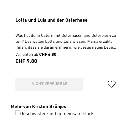
Lotta und Luis und der Osterhase
Was hat denn Ostern mit Osterhasen und Ostereiern zu
tun? Das wollen Lotta und Luis wissen. Mama erzählt
ihnen, dass sie daran erinnern, wie Jesus neues Leben
schenken kann, weil er für uns gestorben ist. Neues
Varianten ab
CHF 6.80
Leben, das kommt auch durch Flocke und Ratz, zwei
Regulärer Preis:
CHF 9.80
junge Kaninchen, in ihren Garten. Inhalt: Geschichte
von Lotta und Luis Osterlied die Ostergeschichte aus
der Bibel (Matthäus 28, 1-10) CD, Spielzeit 27 Min.
NICHT VERFÜGBAR
Produktgalerie überspringen
Mehr von Kirsten Brünjes