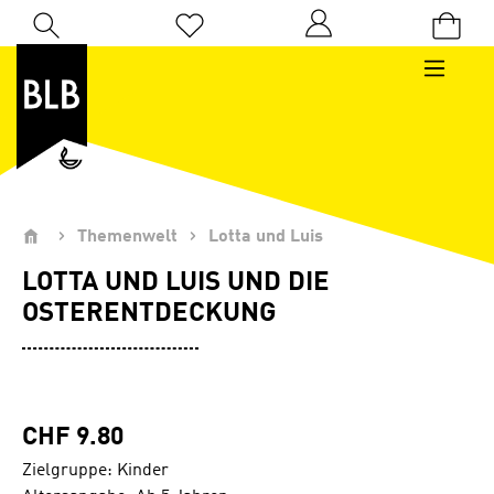
Zum Hauptinhalt springen
Du hast 0 Produkte auf dem Merkzettel
Themenwelt
Lotta und Luis
LOTTA UND LUIS UND DIE
OSTERENTDECKUNG
CHF 9.80
Zielgruppe: Kinder