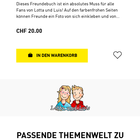
Dieses Freundebuch ist ein absolutes Muss für alle
Fans von Lotta und Luis! Auf den farbenfrohen Seiten
können Freunde ein Foto von sich einkleben und von
sich erzählen. So erhält man eine tolle Erinnerung an
alle seine Lieblingsmenschen. Lotta und Luis haben
Regulärer Preis:
CHF 20.00
sich auch schon eingetragen. Mit brandneuen Motiven
von Lotta und Luis, liebevoll gestalteten Steckbriefen
für 31 Freunde, coolen Seiten zum gemeinsamen
Ausfüllen, einem Geburtstagskalender und vielen
IN DEN WARENKORB
Rätseln rund um Lotta und Luis. Für Kinder ab 6 Jahren
Hardcover21 cm × 21 cm84 Seiten, durchgehend 4-
farbig
PASSENDE THEMENWELT ZU