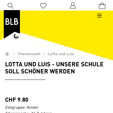
Zum Hauptinhalt springen
Du hast 0 Produkte auf dem Merkzettel
Themenwelt
Lotta und Luis
LOTTA UND LUIS - UNSERE SCHULE
SOLL SCHÖNER WERDEN
CHF 9.80
Zielgruppe: Kinder