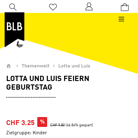
Zum Hauptinhalt springen
Du hast 0 Produkte auf dem Merkzettel
Themenwelt
Lotta und Luis
LOTTA UND LUIS FEIERN
GEBURTSTAG
%
CHF 3.25
CHF 9.80
(66.84% gespart)
Zielgruppe: Kinder