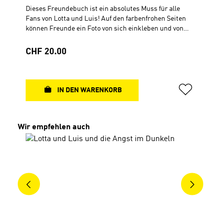
Dieses Freundebuch ist ein absolutes Muss für alle
Fans von Lotta und Luis! Auf den farbenfrohen Seiten
können Freunde ein Foto von sich einkleben und von
sich erzählen. So erhält man eine tolle Erinnerung an
alle seine Lieblingsmenschen. Lotta und Luis haben
Regulärer Preis:
CHF 20.00
sich auch schon eingetragen. Mit brandneuen Motiven
von Lotta und Luis, liebevoll gestalteten Steckbriefen
für 31 Freunde, coolen Seiten zum gemeinsamen
Ausfüllen, einem Geburtstagskalender und vielen
IN DEN WARENKORB
Rätseln rund um Lotta und Luis. Für Kinder ab 6 Jahren
Hardcover21 cm × 21 cm84 Seiten, durchgehend 4-
farbig
Produktgalerie überspringen
Wir empfehlen auch