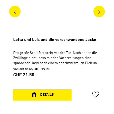
Lotta und Luis und die verschwundene Jacke
Das große Schulfest steht vor der Tür. Noch ahnen die
Zwillinge nicht, dass mit den Vorbereitungen eine
spannende Jagd nach einem geheimnisvollen Dieb und
nach Frieden beginnt. Dabei entdecken sie, dass in der
Varianten ab
CHF 19.50
Bibel gute Tipps stehen, wie man mit dem Streiten
Regulärer Preis:
CHF 21.50
aufhören kann.Geschichte zum Vor- und
SelberlesenHardcover, 14 x 21 cm192
Seiten...............................................Zu diesem Buch
gibt es Quizfragen in Antolin.Antolin ist ein Online-
DETAILS
Portal zur Leseförderung von Klasse 1 bis 10. Die
Schüler lesen ein Buch und können dann
unter www.antolin.de Quizfragen zum Buchinhalt