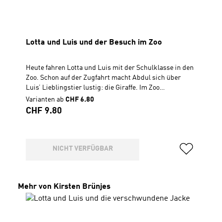
Lotta und Luis und der Besuch im Zoo
Heute fahren Lotta und Luis mit der Schulklasse in den
Zoo. Schon auf der Zugfahrt macht Abdul sich über
Luis’ Lieblingstier lustig: die Giraffe. Im Zoo
angekommen bekommt jedes Kind die Aufgabe, die
Varianten ab
CHF 6.80
„Spezialausrüstung“ eines Tieres herauszufinden.
Regulärer Preis:
CHF 9.80
Während Lotta überlegt, was Pinguine besonders gut
können, hat Luis Bedenken, dass sie überhaupt bis zu
den Giraffen kommen. Und dann geht er auch noch im
Zoo verloren … Inhalt: - Geschichte "Lotta und Luis und
NICHT VERFÜGBAR
der Besuch im Zoo"- das „Lotta-und-Luis-Lied“- eine
Geschichte aus der Bibel: Jesus bringt seinen Jüngern
das Beten bei (Lukas 11,1-13)Für Kinder ab 7 Jahren
Produktgalerie überspringen
Mehr von Kirsten Brünjes
CD, Spielzeit 46 Min.