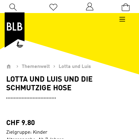
Zum Hauptinhalt springen
Du hast 0 Produkte auf dem Merkzettel
Themenwelt
Lotta und Luis
LOTTA UND LUIS UND DIE
SCHMUTZIGE HOSE
CHF 9.80
Zielgruppe: Kinder