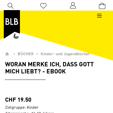
Zum Hauptinhalt springen
Du hast 0 Produkte auf dem Merkzettel
BÜCHER
Kinder- und Jugendbücher
WORAN MERKE ICH, DASS GOTT
MICH LIEBT? - EBOOK
CHF 19.50
Zielgruppe: Kinder